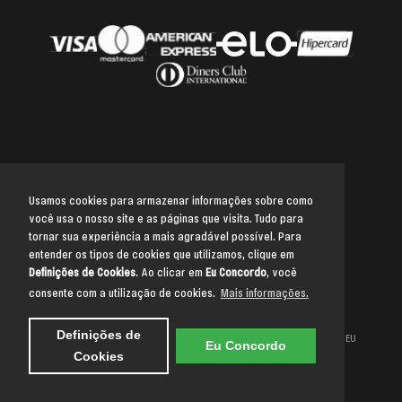
Usamos cookies para armazenar informações sobre como
você usa o nosso site e as páginas que visita. Tudo para
Voltar para o topo
tornar sua experiência a mais agradável possível. Para
entender os tipos de cookies que utilizamos, clique em
Definições de Cookies
. Ao clicar em
Eu Concordo
, você
consente com a utilização de cookies.
Mais informações.
BILHETERIA DIGITAL PROMOCAO E ENTRETENIMENTO LTDA | CNPJ:
Definições de
21.689.483/0001-53 - (O CNPJ NÃO É A CHAVE PIX DE PAGAMENTO DO SEU
Eu Concordo
PEDIDO)
Cookies
R. Arizona, 1366 - Brooklin - São Paulo - SP, 04567-003
Copyright © 2026 Bilheteria Digital. Todos os direitos reservados