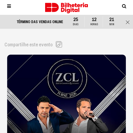
Observação:
este
site
25
12
21
TÉRMINO DAS VENDAS ONLINE
inclui
DIAS
HORAS
MIN
um
sistema
de
Compartilhe este evento
acessibilidade.