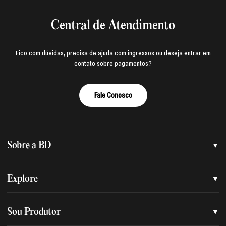
Central de Atendimento
Fico com dúvidas, precisa de ajuda com ingressos ou deseja entrar em
contato sobre pagamentos?
Fale Conosco
Sobre a BD
Quem somos
Explore
Nossa nova marca
Assessoria de imprensa
Sou Produtor
Nossas lojas