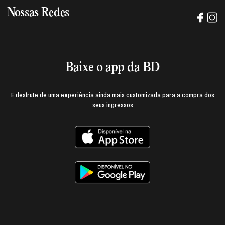
Trabalhe na BD
Nossas Redes
Manual de mídia e da marca BD
Política de privacidade
Baixe o App
Login e página do produtor
Termos de uso
Baixe o app da BD
E desfrute de uma experiência ainda mais customizada para a compra dos
seus ingressos