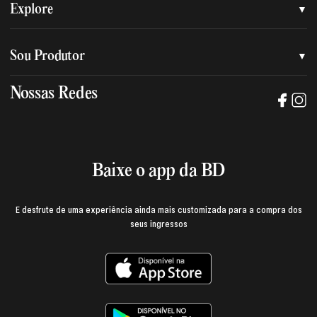
Quem somos
Explore
Nossa nova marca
Assessoria de imprensa
Sou Produtor
Nossas lojas
Trabalhe na BD
Nossas Redes
Manual de mídia e da marca BD
Política de privacidade
Baixe o App
Login e página do produtor
Termos de uso
Baixe o app da BD
E desfrute de uma experiência ainda mais customizada para a compra dos
seus ingressos