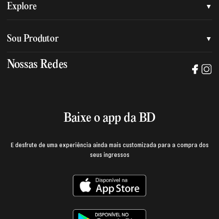
Quem somos
Explore
Nossa nova marca
Assessoria de imprensa
Sou Produtor
Nossas lojas
Trabalhe na BD
Nossas Redes
Manual de mídia e da marca BD
Política de privacidade
Baixe o App
Login e página do produtor
Termos de uso
Baixe o app da BD
E desfrute de uma experiência ainda mais customizada para a compra dos
seus ingressos