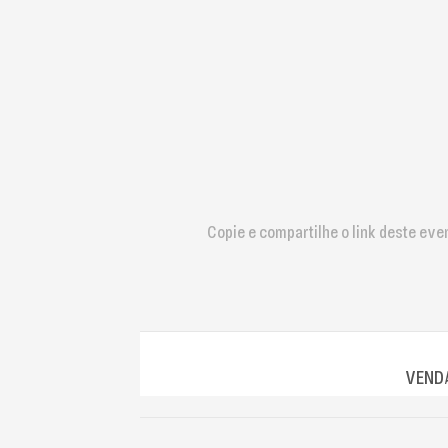
que
usam
um
leitor
de
tela;
Pressione
Control-
F10
para
abrir
Copie e compartilhe o link deste eve
um
menu
de
acessibilidade.
VENDA