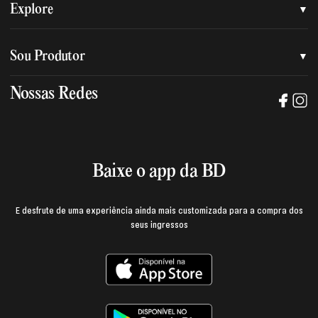
Quem somos
Explore
Nossa nova marca
Assessoria de imprensa
Sou Produtor
Nossas lojas
Trabalhe na BD
Nossas Redes
Manual de mídia e da marca BD
Política de privacidade
Baixe o App
Login e página do produtor
Termos de uso
Baixe o app da BD
E desfrute de uma experiência ainda mais customizada para a compra dos
seus ingressos