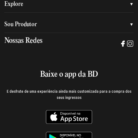
Quem somos
Explore
Nossa nova marca
Assessoria de imprensa
Sou Produtor
Nossas lojas
Trabalhe na BD
Nossas Redes
Manual de mídia e da marca BD
Política de privacidade
Baixe o App
Login e página do produtor
Termos de uso
Baixe o app da BD
E desfrute de uma experiência ainda mais customizada para a compra dos
seus ingressos