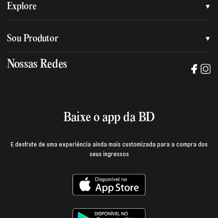
Quem somos
Explore
Nossa nova marca
Assessoria de imprensa
Sou Produtor
Nossas lojas
Trabalhe na BD
Nossas Redes
Manual de mídia e da marca BD
Política de privacidade
Baixe o App
Login e página do produtor
Termos de uso
Baixe o app da BD
E desfrute de uma experiência ainda mais customizada para a compra dos
seus ingressos