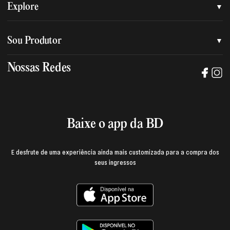
Quem somos
Explore
Nossa nova marca
Assessoria de imprensa
Sou Produtor
Nossas lojas
Trabalhe na BD
Nossas Redes
Manual de mídia e da marca BD
Política de privacidade
Baixe o App
Login e página do produtor
Termos de uso
Baixe o app da BD
E desfrute de uma experiência ainda mais customizada para a compra dos
seus ingressos