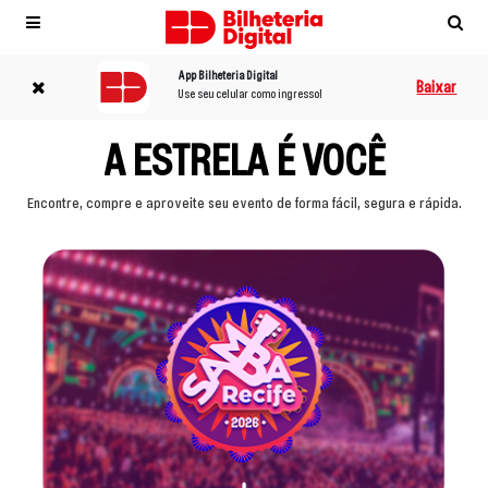
Observação:
este
site
App Bilheteria Digital
inclui
Baixar
Use seu celular como ingresso!
um
sistema
A ESTRELA É VOCÊ
de
acessibilidade.
Encontre, compre e aproveite seu evento de forma fácil, segura e rápida.